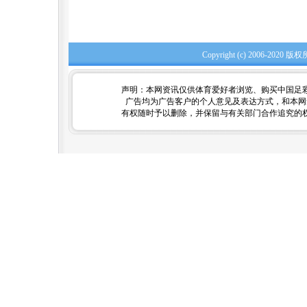
Copyright (c) 2006-2020 
声明：本网资讯仅供体育爱好者浏览、购买中国足
广告均为广告客户的个人意见及表达方式，和本网
有权随时予以删除，并保留与有关部门合作追究的